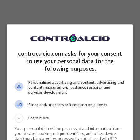
C’è da dire che la Lazio ora ha la certezza
controcalcio.com asks for your consent
to use your personal data for the
che a
gennaio
il mercato sarà condotto a
following purposes:
costo zero
. ossia con dei vincoli ben precisi:
Personalised advertising and content, advertising and
content measurement, audience research and
per ogni nuovo giocatore che entra, ne dovrà
services development
necessariamente uscire un altro, a patto che
Store and/or access information on a device
l’ingaggio dell’eventuale nuovo acquisto non
Learn more
superi quello del giocatore appena ceduto.
Your personal data will be processed and information from
your device (cookies, unique identifiers, and other device
Solo facendo così, la
Lazio
potrà mantenere
data) may be stored by, accessed by and shared with 319