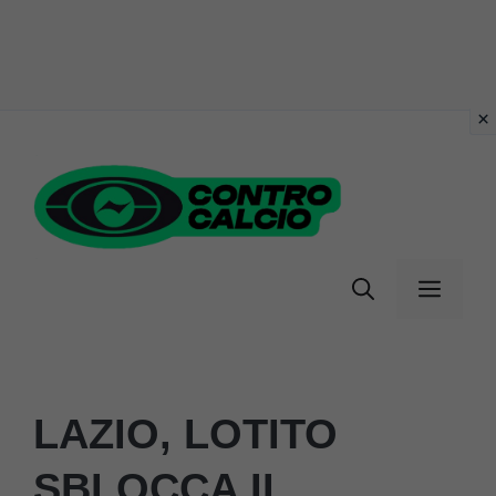
Vai
al
contenuto
Menu
LAZIO, LOTITO
SBLOCCA IL