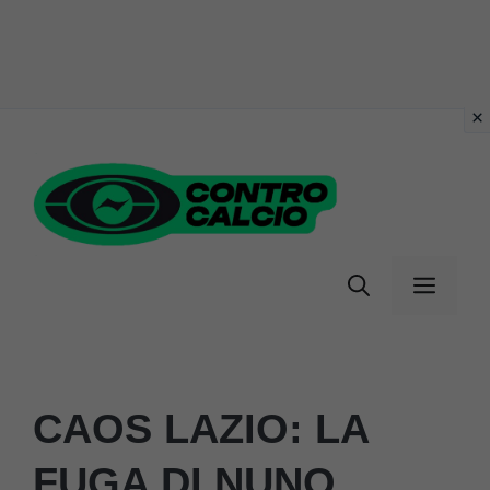
Vai
al
contenuto
Menu
CAOS LAZIO: LA
FUGA DI NUNO