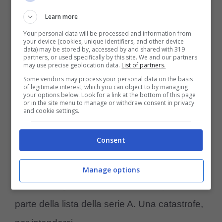
per diverso tempo. Non solo. Le due
Learn more
espulsioni di
Belahyane
e
Guendouzi
Your personal data will be processed and information from
mettono
Sarri
in grandissimo allarme per la
your device (cookies, unique identifiers, and other device
data) may be stored by, accessed by and shared with 319
trasferta di Genova, molto insidiosa.
partners, or used specifically by this site. We and our partners
may use precise geolocation data.
List of partners.
Some vendors may process your personal data on the basis
of legitimate interest, which you can object to by managing
La Lazio infatti, allo stato attuale, avendo
your options below. Look for a link at the bottom of this page
or in the site menu to manage or withdraw consent in privacy
anche
Vecino
tra i giocatori infortunati, per la
and cookie settings.
sfida di
Marassi
ha un solo centrocampista a
Consent
disposizione, ovvero
Cataldi
. La società su
spinta del tecnico sta seriamente pensando
Manage options
di far reintegrare Basic, non scelto per far
parte della lista della serie A. Una catastrofe,