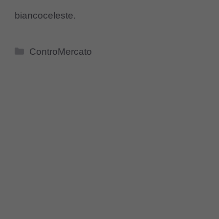
biancoceleste.
Categorie
ControMercato