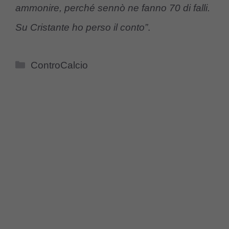
ammonire, perché sennò ne fanno 70 di falli.
Su Cristante ho perso il conto”
.
Categorie
ControCalcio