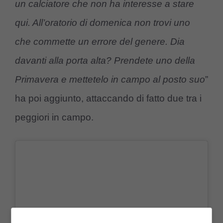
un calciatore che non ha interesse a stare
qui. All’oratorio di domenica non trovi uno
che commette un errore del genere. Dia
davanti alla porta alta? Prendete uno della
Primavera e mettetelo in campo al posto suo
”
ha poi aggiunto, attaccando di fatto due tra i
peggiori in campo.