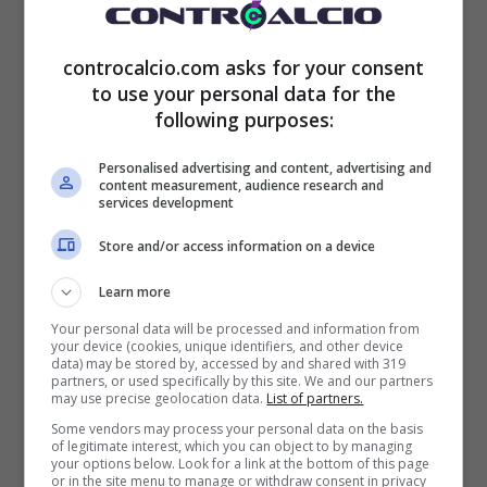
controcalcio.com asks for your consent
to use your personal data for the
following purposes:
Personalised advertising and content, advertising and
content measurement, audience research and
services development
Store and/or access information on a device
Learn more
Your personal data will be processed and information from
your device (cookies, unique identifiers, and other device
data) may be stored by, accessed by and shared with 319
partners, or used specifically by this site. We and our partners
may use precise geolocation data.
List of partners.
Some vendors may process your personal data on the basis
of legitimate interest, which you can object to by managing
your options below. Look for a link at the bottom of this page
or in the site menu to manage or withdraw consent in privacy
Visualizza questo post su Instagram