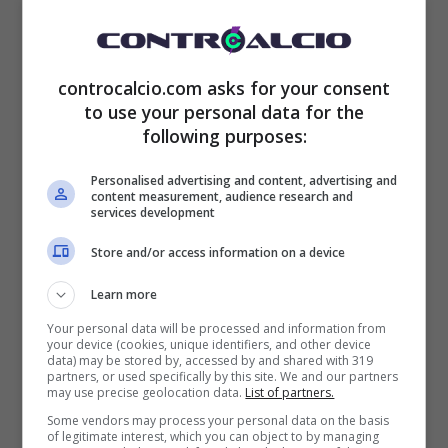
Giordano ridimensiona, in qualche modo, i
giudizi sulla Juventus attuale: “Hanno subito
controcalcio.com asks for your consent
7 gol in casa, ci mettono l’anima, ma si tratta
to use your personal data for the
following purposes:
di una squadra con limiti evidenti. Tudor è
rimasto a galla grazie a regali enormi di Inter
Personalised advertising and content, advertising and
content measurement, audience research and
services development
e Borussia,
ma non sempre si potrà vivere
Store and/or access information on a device
sulla fortuna
“.
Learn more
Your personal data will be processed and information from
7 gol subiti in casa in 3 partite. La
your device (cookies, unique identifiers, and other device
data) may be stored by, accessed by and shared with 319
partners, or used specifically by this site. We and our partners
#Juve
ci mette l’anima, ma è una
may use precise geolocation data.
List of partners.
squadra con limiti evidenti. Ci
Some vendors may process your personal data on the basis
of legitimate interest, which you can object to by managing