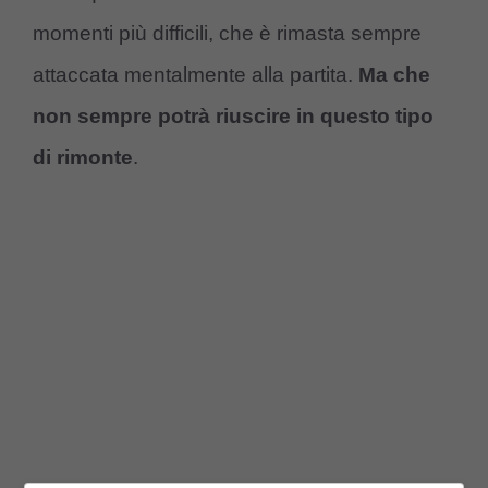
momenti più difficili, che è rimasta sempre
attaccata mentalmente alla partita.
Ma che
non sempre potrà riuscire in questo tipo
di rimonte
.