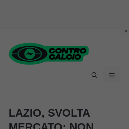
Vai
al
contenuto
Menu
LAZIO, SVOLTA
MERCATO: NON