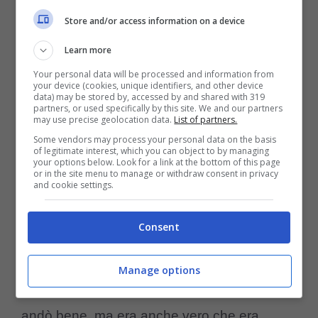
Store and/or access information on a device
Insigne anche da subito e poi lavorare
Learn more
seriamente sul mercato di gennaio per far
Your personal data will be processed and information from
avere a Sarri una mezzala e un difensore.
your device (cookies, unique identifiers, and other device
data) may be stored by, accessed by and shared with 319
partners, or used specifically by this site. We and our partners
may use precise geolocation data.
List of partners.
Ed è proprio quest’ultimo giocatore che la
Some vendors may process your personal data on the basis
of legitimate interest, which you can object to by managing
Lazio, tra le altre cose, potrebbe già avere
your options below. Look for a link at the bottom of this page
or in the site menu to manage or withdraw consent in privacy
per le mani, su un ex giocatore del
Milan
che
and cookie settings.
da Formello inseguono da almeno un paio
Consent
d’anni,
Jean Carlo Simic
, centrale difensivo
classe 2005 che Fabiani considera un ottimi
Manage options
elemento sul quale puntare. Al Milan non
andò bene, ma era anche vero che era