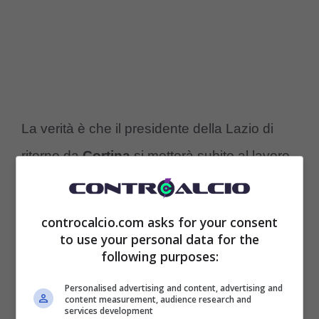
La verità è che il presidente della Lazio di
ritorno da
Cortina
si metterà subito al lavoro
dal punto di vista tecnico-burocratico, anche
se gran parte della sua ricerca l’ha fatta a
controcalcio.com asks for your consent
distanza, ora tenderà solo a capire se, carte
to use your personal data for the
following purposes:
alla mano, una volta presentati i documenti
Personalised advertising and content, advertising and
finanziari il 30 settembre, da fine ottobre e
content measurement, audience research and
services development
novembre avrà la possibilità di tesserare