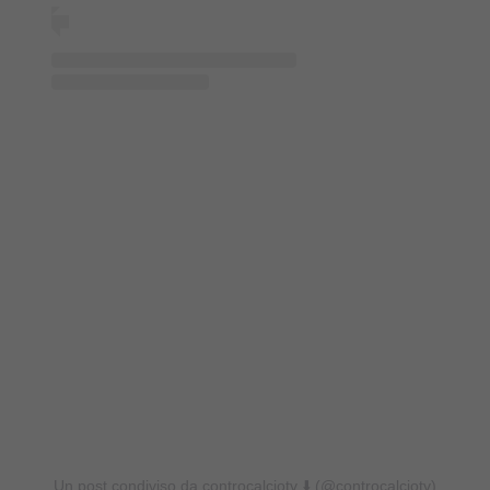
Un post condiviso da controcalciotv ⬇️ (@controcalciotv)