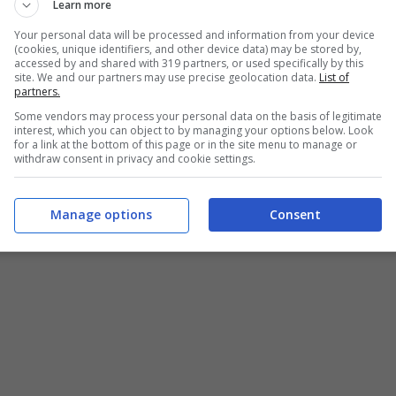
Learn more
ne relativa Vlahovic e la gestione della Juve
Your personal data will be processed and information from your device
che
“
Ci sono voluti 4 minuti a Dusan Vlahovic
per
(cookies, unique identifiers, and other device data) may be stored by,
accessed by and shared with 319 partners, or used specifically by this
site. We and our partners may use precise geolocation data.
List of
 a partita”
. E poi ha chiuso con un secco:
“Che
partners.
Some vendors may process your personal data on the basis of legitimate
interest, which you can object to by managing your options below. Look
for a link at the bottom of this page or in the site menu to manage or
withdraw consent in privacy and cookie settings.
 in tanti a credere che la
gestione di Vlahovic
e
vero difficile da risolvere.
Manage options
Consent