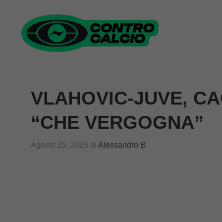
Vai
al
contenuto
VLAHOVIC-JUVE, CA
“CHE VERGOGNA”
Agosto 25, 2025
di
Alessandro B