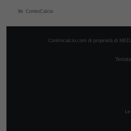
Categorie
ControCalcio
Controcalcio.com di proprietà di MED
Testata
Le