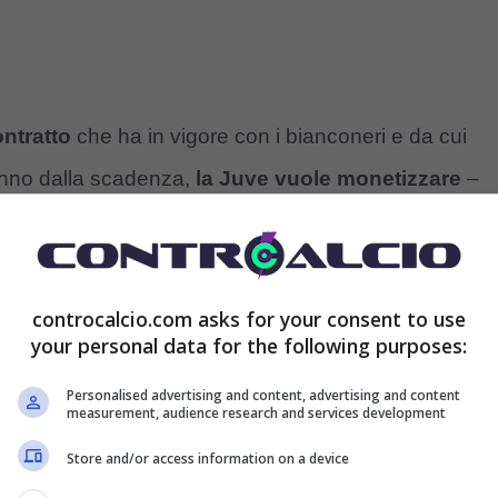
ontratto
che ha in vigore con i bianconeri e da cui
nno dalla scadenza,
la Juve vuole monetizzare
–
e un risparmio consistente sul
monte ingaggi
.
a
Randal Kolo Muani
, che
il Psg valuta 65 milioni
controcalcio.com asks for your consent to use
cese insiste per
tornare in Italia
e dove ha giocato
your personal data for the following purposes:
a non è arrivata.
Personalised advertising and content, advertising and content
measurement, audience research and services development
 Juve per Vlahovic: parole dure
Store and/or access information on a device