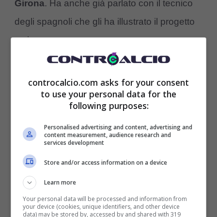
Girona
. Ha anche già parlato con il tecnico
degli spagnoli che gli ha illustrato il progetto
tattico.
controcalcio.com asks for your consent
to use your personal data for the
following purposes:
Personalised advertising and content, advertising and
content measurement, audience research and
services development
Store and/or access information on a device
Learn more
Your personal data will be processed and information from
your device (cookies, unique identifiers, and other device
🟥
#Echeverri
, la
#Roma
insiste
data) may be stored by, accessed by and shared with 319