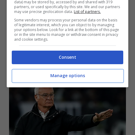
data) may be stored by, accessed by and shared with 319
dopodiché sarebbe diventato ufficialmente
partners, or used specifically by this site. We and our partners
may use precise geolocation data.
List of partners.
un consulente esterno non dirigente anche
Some vendors may process your personal data on the basis
of legitimate interest, which you can object to by managing
se su questo i
Friedkin
pressavano per
your options below. Look for a link at the bottom of this page
or in the site menu to manage or withdraw consent in privacy
averlo dentro a tutti gli effetti. Ed era più che
and cookie settings.
altro su questo che la situazione si faceva
Consent
pressante da parte degli americani.
Manage options