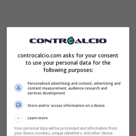
controcalcio.com asks for your consent
to use your personal data for the
following purposes:
Personalised advertising and content, advertising and
content measurement, audience research and
In realtà qualche ostacolo c’era, soprattutto
services development
se
Ranieri
figurava come dipendente e
Store and/or access information on a device
come tesserato, ma a tutti gli effetti il suo
Learn more
contratto scadeva il 30 giugno
e
Your personal data will be processed and information from
your device (cookies, unique identifiers, and other device