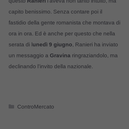
questo
Ranieri
l’aveva non tanto intuito, ma
capito benissimo. Senza contare poi il
fastidio della gente romanista che montava di
ora in ora. Ed è anche per questo che nella
serata di l
unedì 9 giugno
, Ranieri ha inviato
un messaggio a
Gravina
ringraziandolo, ma
declinando l’invito della nazionale.
Categorie
ControMercato