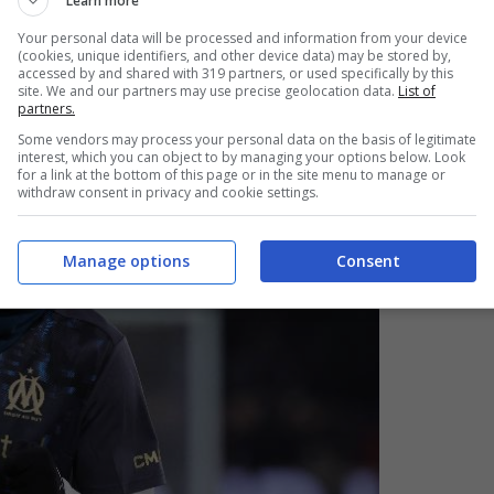
Learn more
on focus su difesa e centrocampo.
Your personal data will be processed and information from your device
(cookies, unique identifiers, and other device data) may be stored by,
accessed by and shared with 319 partners, or used specifically by this
site. We and our partners may use precise geolocation data.
List of
partners.
Some vendors may process your personal data on the basis of legitimate
interest, which you can object to by managing your options below. Look
for a link at the bottom of this page or in the site menu to manage or
withdraw consent in privacy and cookie settings.
Manage options
Consent