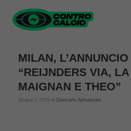
Vai
al
contenuto
MILAN, L’ANNUNCIO 
“REIJNDERS VIA, LA
MAIGNAN E THEO”
Giugno 2, 2025
di
Giancarlo Spinazzola