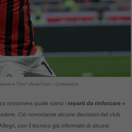
 Maignan e Theo” (Ansa Foto) – Controcalcio
genza rossonera quale siano i
reparti da rinforzare
e
cedere. Ciò nonostante alcune decisioni del club
legri, con il tecnico già informato di alcune