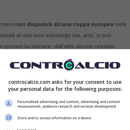
sonero
non disputerà alcuna coppa europea
nella
ssità di una rosa extralarge ma, anzi, si può
 giovani da lanciare, dall’altro alcune cessioni
e non vedrà gli incassi derivanti dalla Champions.
 mirino un altro centrocampista
controcalcio.com asks for your consent to use
your personal data for the following purposes:
Personalised advertising and content, advertising and content
i
, un punto è stato fatto d Damiano “Er Faina” in
measurement, audience research and services development
, il secondo canale sportivo più visto al mondo della
Store and/or access information on a device
 decisamente ampio nella sua analisi riguardante sia