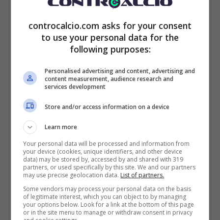
bandiera o qualcosa di simile, ma mai
avrebbe immaginato che dopo il rinnovo
controcalcio.com asks for your consent
to use your personal data for the
potesse già partire per la prossima stagione.
following purposes:
Non solo.
Personalised advertising and content, advertising and
content measurement, audience research and
services development
Il suo stipendio era cresciuto notevolmente
Store and/or access information on a device
dal 1,6 milioni di euro a quasi 4 ogni anno
Learn more
per altri cinque anni con un lordo per il
MIlan
Your personal data will be processed and information from
che è di 4,59 milioni di euro considerando gli
your device (cookies, unique identifiers, and other device
data) may be stored by, accessed by and shared with 319
partners, or used specifically by this site. We and our partners
effetti positivi del Decreto Crescita, di cui
may use precise geolocation data.
List of partners.
Reijnders
ancora gode. Ma è durata poco la
Some vendors may process your personal data on the basis
of legitimate interest, which you can object to by managing
your options below. Look for a link at the bottom of this page
festa anche perché il
City e il Real Madrid
or in the site menu to manage or withdraw consent in privacy