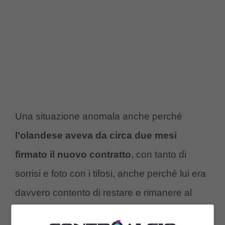
Una situazione anomala anche perché
l’olandese aveva da circa due mesi
firmato il nuovo contratto
, con tanto di
sorrisi e foto con i tifosi, anche perché lui era
davvero contento di restare e rimanere al
Milan
per diventare forse una sorta di