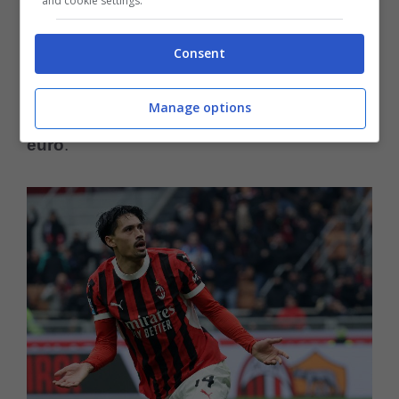
and cookie settings.
sono decise sul giocatore, anche se gli
inglesi, proprio per non avere sorprese,
Consent
hanno già cominciato ad attivarsi e garantire
Manage options
che sul piatto sono pronti circa
80 milioni di
euro
.