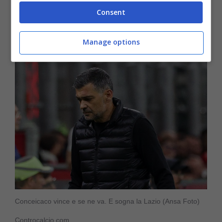
risultati, togliendosi la soddisfazione di avere
Consent
ragione
sull’Inter
.
Manage options
Conceicaco vince e se ne va. E sogna la Lazio (Ansa Foto)
Controcalcio.com