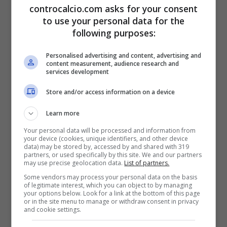
controcalcio.com asks for your consent
per i segnali che dà all’esterno, figuriamoci
to use your personal data for the
per un allenatore che avverte questi segnali.
following purposes:
Personalised advertising and content, advertising and
content measurement, audience research and
Tutto si sarebbe immaginato,
Sergio
services development
Conceicao
, tranne che vivere una chance
Store and/or access information on a device
così importante e prestigiosa in una società
Learn more
che non sembra organizzata e che possa
Your personal data will be processed and information from
your device (cookies, unique identifiers, and other device
aiutare il proprio allenatore. Era successo
data) may be stored by, accessed by and shared with 319
partners, or used specifically by this site. We and our partners
con
Fonseca
, sta succedendo di nuovo e
may use precise geolocation data.
List of partners.
Some vendors may process your personal data on the basis
per certi versi anche peggio con
Conceicao
of legitimate interest, which you can object to by managing
your options below. Look for a link at the bottom of this page
che dal suo punto di vista sta lavorando in
or in the site menu to manage or withdraw consent in privacy
and cookie settings.
mezzo a tanti problemi ma sta ottenendo dei