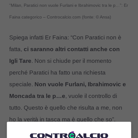
“Milan, Paratici non vuole Furlani e Ibrahimovic tra le p…”: Er
Faina categorico – Controcalcio.com (fonte: © Ansa)
Spiega infatti Er Faina: “Con Paratici non è
fatta,
ci saranno altri contatti anche con
Igli Tare
. Non si chiude per il momento
perché Paratici ha fatto una richiesta
speciale.
Non vuole Furlani, Ibrahimovic e
Moncada tra le p…e
, vuole il controllo di
tutto. Questo è quello che risulta a me, non
ho la verità in tasca ma è quello che so”.