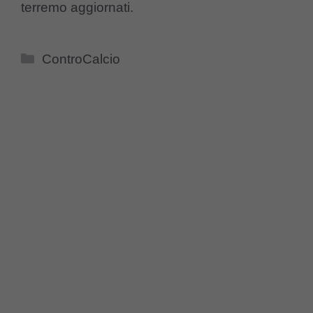
terremo aggiornati.
Categorie
ControCalcio