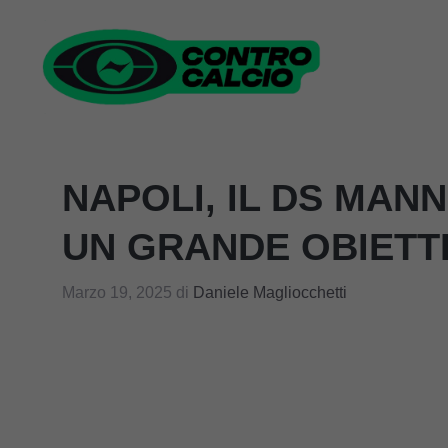
Vai
al
contenuto
NAPOLI, IL DS MANN
UN GRANDE OBIETT
Marzo 19, 2025
di
Daniele Magliocchetti