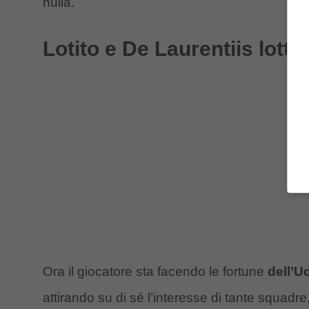
nulla.
Lotito e De Laurentiis lotta
Ora il giocatore sta facendo le fortune
dell’U
attirando su di sé l’interesse di tante squadr