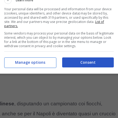
Learn more
Your personal data will be processed and information from your device
(cookies, unique identifiers, and other device data) may be stored by,
no per Solet
accessed by and shared with 319 partners, or used specifically by this
site. We and our partners may use precise geolocation data.
List of
partners.
Some vendors may process your personal data on the basis of legitimate
interest, which you can object to by managing your options below. Look
for a link at the bottom of this page or in the site menu to manage or
withdraw consent in privacy and cookie settings.
Manage options
Consent
dinese
, disputando un campionato coi fiocchi,
e, anche se per il Napoli è diventato quasi un cruccio