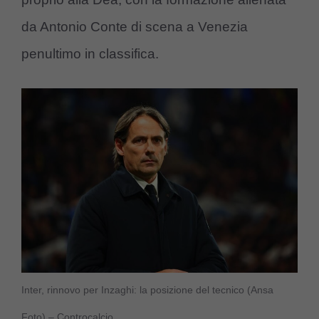
da Antonio Conte di scena a Venezia
penultimo in classifica.
Inter, rinnovo per Inzaghi: la posizione del tecnico (Ansa
Foto) – Controcalcio