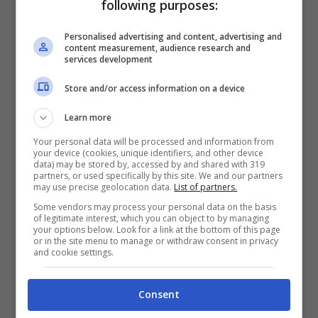
following purposes:
Arnautovic e Taremi non sono sembrati
Personalised advertising and content, advertising and
all’altezza.
content measurement, audience research and
services development
Store and/or access information on a device
Se l’austriaco qualche gol pesante pure l’ha
Learn more
realizzato, discorso differente per l’iraniano
Your personal data will be processed and information from
ex Porto, fin qui una delusione. Ed Inzaghi
your device (cookies, unique identifiers, and other device
data) may be stored by, accessed by and shared with 319
vorrebbe rinforzi anche in difesa e sulle
partners, or used specifically by this site. We and our partners
may use precise geolocation data.
List of partners.
fasce, che di fatto sono i punti di forza del
Some vendors may process your personal data on the basis
of legitimate interest, which you can object to by managing
gioco del tecnico. E chissà se l’Inter deciderà
your options below. Look for a link at the bottom of this page
or in the site menu to manage or withdraw consent in privacy
and cookie settings.
di accontentarlo.
Consent