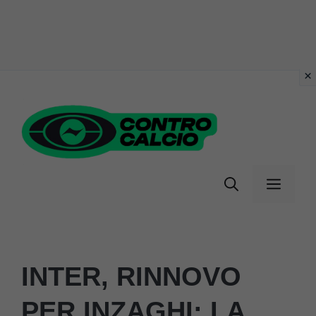
Vai
al
contenuto
Menu
INTER, RINNOVO
PER INZAGHI: LA