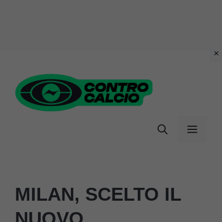
Vai
al
contenuto
Menu
MILAN, SCELTO IL
NUOVO