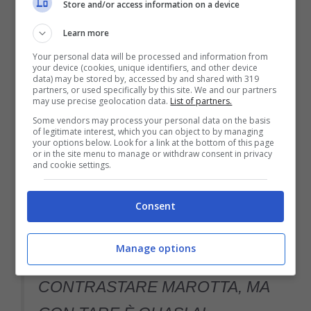
Store and/or access information on a device
Sarebbe lui, infatti,
il nome spinto da Igli
Learn more
Tare
, che appare sempre più vicino a
Your personal data will be processed and information from
ricoprire la carica di nuovo direttore sportivo
your device (cookies, unique identifiers, and other device
data) may be stored by, accessed by and shared with 319
partners, or used specifically by this site. We and our partners
del Diavolo. “Siamo quasi ai dettagli per
may use precise geolocation data.
List of partners.
Tare”, ha aggiunto Bergomi, dunque la nuova
Some vendors may process your personal data on the basis
of legitimate interest, which you can object to by managing
your options below. Look for a link at the bottom of this page
rivoluzione in casa milanista sta iniziando a
or in the site menu to manage or withdraw consent in privacy
and cookie settings.
prendere corpo e connotati più precisi.
Consent
VE LO DICO QUI:
Manage options
VORREBBERO PARATICI PER
CONTRASTARE MAROTTA, MA