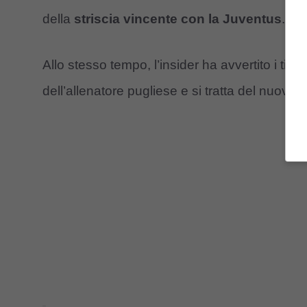
della
striscia vincente con la Juventus
.
Allo stesso tempo, l’insider ha avvertito i tifo
dell’allenatore pugliese e si tratta del nuovo d