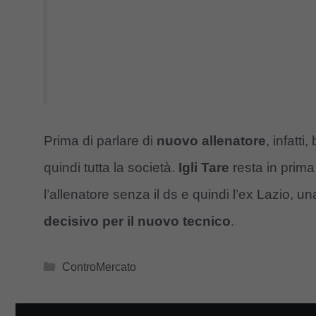
Prima di parlare di
nuovo allenatore
, infatt
quindi tutta la società.
Igli Tare
resta in prima 
l’allenatore senza il ds e quindi l’ex Lazio, u
decisivo per il nuovo tecnico
.
Categorie
ControMercato