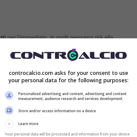
tti
per l’immediato, in molti pensano già alla
izza per accomodarsi sulla panchina rossonera e dare
e
restano in lizza, anche se per il tecnico pugliese
controcalcio.com asks for your consent to use
e anche il
Napoli
. Potrebbe dunque essere un altro
your personal data for the following purposes:
isponde proprio a
Massimiliano Allegri.
Personalised advertising and content, advertising and content
measurement, audience research and services development
n: l’indiscrezione di Luca Cohen
Store and/or access information on a device
isto che già nella giornata di ieri ha riferito la forte
Learn more
nchina con cui ha vinto il suo primo scudetto, prima
Your personal data will be processed and information from your device