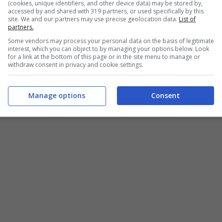
(cookies, unique identifiers, and other device data) may be stored by,
accessed by and shared with 319 partners, or used specifically by this
site. We and our partners may use precise geolocation data.
List of
partners.
Some vendors may process your personal data on the basis of legitimate
si anche rispetto a un
fattore decisivo
per l’arrivo
interest, which you can object to by managing your options below. Look
for a link at the bottom of this page or in the site menu to manage or
withdraw consent in privacy and cookie settings.
irettore sportivo che la società sceglierà.
Manage options
Consent