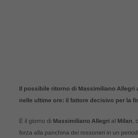
Il possibile ritorno di Massimiliano Allegri
nelle ultime ore: il fattore decisivo per la f
È il giorno di
Massimiliano Allegri
al
Milan
, 
forza alla panchina dei rossoneri in un peri