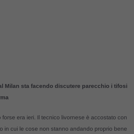
 al Milan sta facendo discutere parecchio i tifosi
irma
o forse era ieri. Il tecnico livornese è accostato con
odo in cui le cose non stanno andando proprio bene