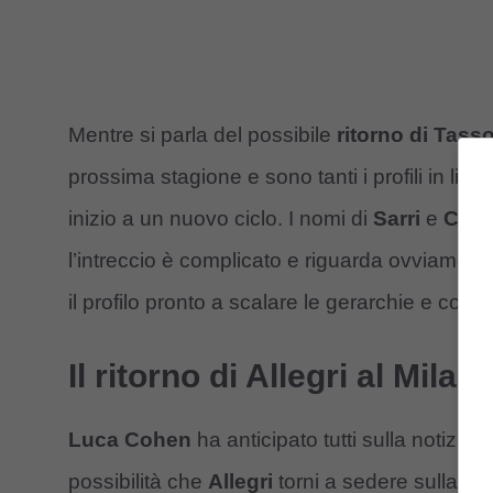
Mentre si parla del possibile
ritorno di Tasso
prossima stagione e sono tanti i profili in l
inizio a un nuovo ciclo. I nomi di
Sarri
e
Cont
l’intreccio è complicato e riguarda ovviament
il profilo pronto a scalare le gerarchie e corr
Il ritorno di Allegri al Mila
Luca Cohen
ha anticipato tutti sulla notizia, v
possibilità che
Allegri
torni a sedere sulla pa