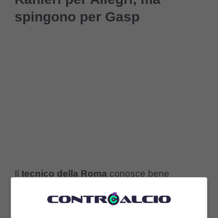
spingono per Gasp
Il
tecnico della Roma
conosce bene
l
‘ambiente giallorosso
e, nonostante la
squadra sta risalendo nel migliore dei modi,