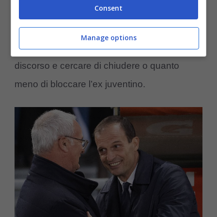
Consent
portare avanti la situazione per
Allegri
, sul
qualche ci sarebbe anche il
Milan
, anche per
Manage options
questo
Ranieri
vorrebbe accelerare il
discorso e cercare di chiudere o quanto
meno di bloccare l’ex juventino.