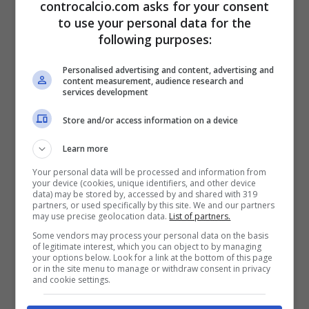
controcalcio.com asks for your consent
sette vittorie nelle ultime dieci partite,
to use your personal data for the
following purposes:
l’argomento allenatore è sempre al centro del
suo interesse. Per come è fatto e per come
Personalised advertising and content, advertising and
content measurement, audience research and
services development
conosce la città e la tifoseria, vorrebbe
prendere
Allegri
perché lo vede come
Store and/or access information on a device
allenatore più immediato e che potrebbe
Learn more
responsabilizzare sempre di più e ancora di
Your personal data will be processed and information from
your device (cookies, unique identifiers, and other device
data) may be stored by, accessed by and shared with 319
più gli americani.
partners, or used specifically by this site. We and our partners
may use precise geolocation data.
List of partners.
Some vendors may process your personal data on the basis
Allegri è una specie di
Mourinho
, ma non è
of legitimate interest, which you can object to by managing
your options below. Look for a link at the bottom of this page
or in the site menu to manage or withdraw consent in privacy
uno che ti volta le spalle se le cose non
and cookie settings.
vanno come vorrebbe. Sarebbero contenti di