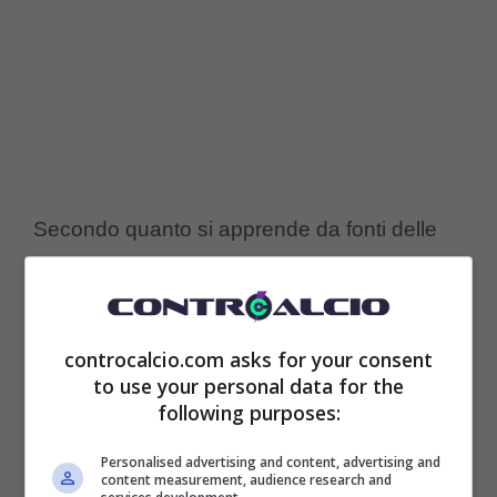
Secondo quanto si apprende da fonti delle
forze dell’ordine, il furto ci sarebbe stato
proprio mentre Mario stava giocando la
partita con il
Napoli
. Il giocatore se ne è
controcalcio.com asks for your consent
to use your personal data for the
accorto una volta tornato a casa, dove ha
following purposes:
trovato tutto in disordine e poi ha cercato di
Personalised advertising and content, advertising and
content measurement, audience research and
capire cosa aveva e cosa non aveva più. Gli