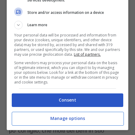
services development
sono rimaste pochissime cose, praticamente
Store and/or access information on a device
dovrà ricomprare ogni cosa, soprattutto a
Learn more
livello di vestiario.
Your personal data will be processed and information from
your device (cookies, unique identifiers, and other device
data) may be stored by, accessed by and shared with 319
partners, or used specifically by this site. We and our partners
Appena ha capito cosa mancava o meno e
may use precise geolocation data.
List of partners.
poi è andato a fare la denuncia alle forze
Some vendors may process your personal data on the basis
of legitimate interest, which you can object to by managing
your options below. Look for a link at the bottom of this page
dell’ordine. Mario Gila è subito accorto della
or in the site menu to manage or withdraw consent in privacy
and cookie settings.
confusione che albergava all’interno
dell’abitazione, constatando direttamente e
Consent
insieme alla compagna
Eleonora
e il
papà
e
Manage options
la
mamma
, arrivati dalla Spagna per stare un
po’ col figlio, che molti dei beni in suo