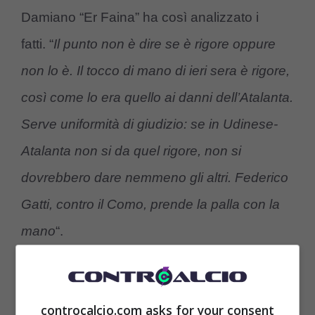
Damiano “Er Faina” ha così analizzato i
fatti. “
Il punto non è dire se è rigore oppure
non lo è. Il tocco di mano di ieri sera è rigore,
così come lo era quello ai danni dell’Atalanta.
Serve uniformità di giudizio: se in Udinese-
Atalanta non si da quel rigore, non si
dovrebbero dare nemmeno gli altri. Federico
Gatti, contro il Como, prende la palla con la
mano
“.
controcalcio.com asks for your consent