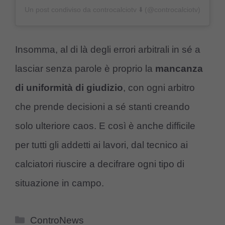
Un post condiviso da controcalciotv ⬇️ (@controcalciotv)
Insomma, al di là degli errori arbitrali in sé a
lasciar senza parole è proprio la
mancanza
di uniformità di giudizio
, con ogni arbitro
che prende decisioni a sé stanti creando
solo ulteriore caos. E così è anche difficile
per tutti gli addetti ai lavori, dal tecnico ai
calciatori riuscire a decifrare ogni tipo di
situazione in campo.
Categorie
ControNews