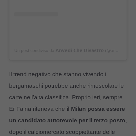
Un post condiviso da 𝗔𝗻𝘃𝗲𝗱𝗶 𝗖𝗵𝗲 𝗗𝗶𝘀𝗮𝘀𝘁𝗿𝗼 (@anvedichedisastro)
Il trend negativo che stanno vivendo i
bergamaschi potrebbe anche rimescolare le
carte nell’alta classifica. Proprio ieri, sempre
Er Faina riteneva che
il Milan possa essere
un candidato autorevole per il terzo posto
,
dopo il calciomercato scoppiettante delle