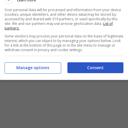
Learn more
tituire
Kvara
con una certezza come
Zaccagni
. E
Your personal data will be processed and information from your device
 ha chiesto all’amico di poter parlare dell’esterno e
(cookies, unique identifiers, and other device data) may be stored by,
accessed by and shared with 319 partners, or used specifically by this
site. We and our partners may use precise geolocation data.
List of
partners.
Some vendors may process your personal data on the basis of legitimate
lioni per Zac, Lotito ci ha
interest, which you can object to by managing your options below. Look
for a link at the bottom of this page or in the site menu to manage or
withdraw consent in privacy and cookie settings.
Manage options
Consent