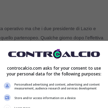
ta operativo ma che i due presidente di Lazio e
 quello partenopeo. Qualche giorno dopo l’effettiva
rmain,
Aurelio
De
Laurentiis
ha tentato subito di
 la richiesta di 90 milioni ha frenato subito gli
controcalcio.com asks for your consent to use
your personal data for the following purposes:
rso d’animo e ha comunque parlato con gli inglese,
Personalised advertising and content, advertising and content
measurement, audience research and services development
che era difficile come operazione, ha chiamato il
Store and/or access information on a device
Il proprietario del Napoli ne aveva parlato con Conte