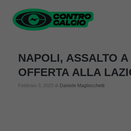
Vai
al
contenuto
NAPOLI, ASSALTO A
OFFERTA ALLA LAZI
Febbraio 3, 2025
di
Daniele Magliocchetti