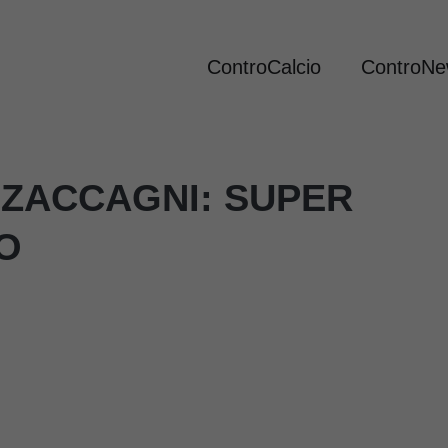
ControCalcio
ControN
 ZACCAGNI: SUPER
O