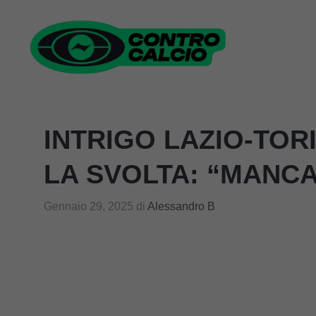
Vai
al
contenuto
INTRIGO LAZIO-TOR
LA SVOLTA: “MANC
Gennaio 29, 2025
di
Alessandro B