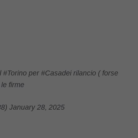
l
#Torino
per
#Casadei
rilancio ( forse
le firme
88)
January 28, 2025