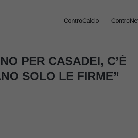
ControCalcio
ControN
INO PER CASADEI, C’È
ANO SOLO LE FIRME”