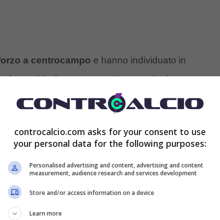
nforzo a centrocampo
e hanno individuato in
er fare subito bene, e magari portare in dote un
no iniziato a circolare voci su un
sorpasso decisivo
on hanno intenzione di farsi beffare all’ultimo
controcalcio.com asks for your consent to use
your personal data for the following purposes:
: nuovo sorpasso dei
Personalised advertising and content, advertising and content
measurement, audience research and services development
Store and/or access information on a device
Learn more
 situazione legata al
futuro di Casadei
,