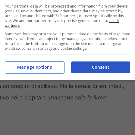
Your personal data will be processed and information from your device
er tappa. Da tempo sottolinea quanto il calciatore
(cookies, unique identifiers, and other device data) may be stored by,
accessed by and shared with 319 partners, or used specifically by this
 di ieri si è scatenato il panico per via della
site. We and our partners may use precise geolocation data.
List of
partners.
er trattare con
Vagnati
, il che lasciava intendere un
Some vendors may process your personal data on the basis of legitimate
interest, which you can object to by managing your options below. Look
for a link at the bottom of this page or in the site menu to manage or
withdraw consent in privacy and cookie settings.
ei da tempo sulla base di un
trasferimento a titolo
Manage options
Consent
i step economici da raggiungere in base alle
n sospiro di sollievo. Nella serata di ieri, infatti,
rrivo nella Capitale
“mancano solo le firme”
.