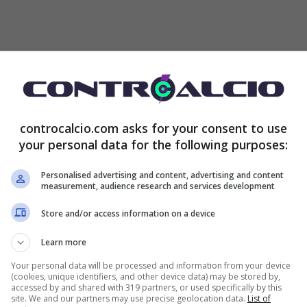
egato – Ma la Juventus avrebbe bisogno di un
tore che sa fare tutto
. Alla Juventus, in questo
controcalcio.com asks for your consent to use
 portoghese potrebbe incarnare varie figure in sé
your personal data for the following purposes:
 tutto dentro e fuori dal campo
“.
Personalised advertising and content, advertising and content
measurement, audience research and services development
Store and/or access information on a device
Learn more
Your personal data will be processed and information from your device
(cookies, unique identifiers, and other device data) may be stored by,
accessed by and shared with 319 partners, or used specifically by this
site. We and our partners may use precise geolocation data.
List of