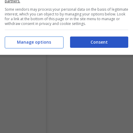
partners.
Some vendors may process your personal data on the basis of legitimate
interest, which you can object to by managing your options below. Look
for a link at the bottom of this page or in the site menu to manage or
withdraw consent in privacy and cookie settings.
Manage options
Consent