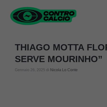
Vai
al
contenuto
THIAGO MOTTA FLO
SERVE MOURINHO”
Gennaio 26, 2025
di
Nicola Lo Conte