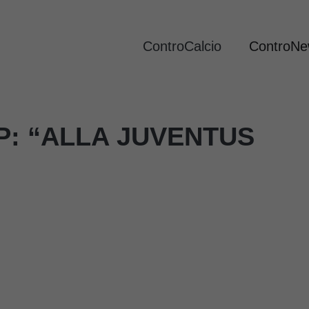
ControCalcio
ControN
P: “ALLA JUVENTUS