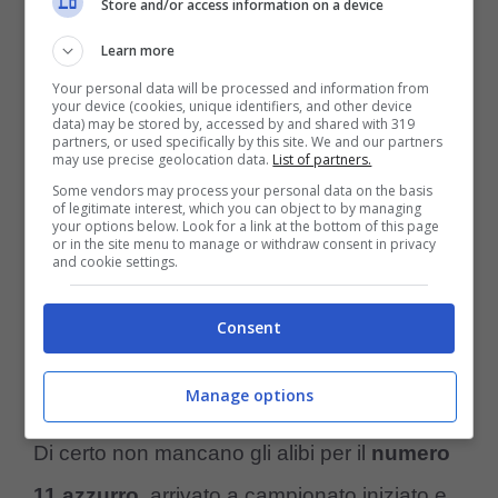
Store and/or access information on a device
Learn more
Insomma, il bomber belga fin qui non ha
Your personal data will be processed and information from
your device (cookies, unique identifiers, and other device
mostrato di valere l’investimento effettuato in
data) may be stored by, accessed by and shared with 319
partners, or used specifically by this site. We and our partners
may use precise geolocation data.
List of partners.
estate dal club azzurro, tantomeno ripagato
Some vendors may process your personal data on the basis
Conte
della fiducia. O, almeno, è quanto
of legitimate interest, which you can object to by managing
your options below. Look for a link at the bottom of this page
or in the site menu to manage or withdraw consent in privacy
sembra, perché il tecnico salentino ha
and cookie settings.
sempre mostrato grande apprezzamento
Consent
nelle prestazioni dell’attaccante, al di là delle
reti messe a segno.
Manage options
Di certo non mancano gli alibi per il
numero
11 azzurro
, arrivato a campionato iniziato e