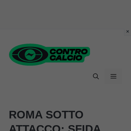
Vai
al
contenuto
Menu
ROMA SOTTO
ATTACCO: SFIDA