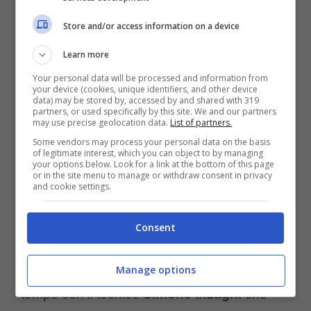
Su Dybala c’è il Galatasaray e si sta
Store and/or access information on a device
attendendo il 2025 per vedere come evolve
Learn more
la situazione dalla Turchia, ma potrebbero
Your personal data will be processed and information from
esserci delle clamorose sorprese anche da
your device (cookies, unique identifiers, and other device
data) may be stored by, accessed by and shared with 319
partners, or used specifically by this site. We and our partners
un altro reparto, ovvero in mezzo al campo
may use precise geolocation data.
List of partners.
con
Pellegrini
che potrebbe lasciare la
Some vendors may process your personal data on the basis
of legitimate interest, which you can object to by managing
your options below. Look for a link at the bottom of this page
capitale e Ranieri non è che sembra molto
or in the site menu to manage or withdraw consent in privacy
and cookie settings.
sorpreso da questa situazione.
Consent
Su di lui ci sono squadre importanti come
l’Inter e la Juventus. La prima c’è da tanto
Manage options
tempo con il tecnico
Simone Inzaghi
che