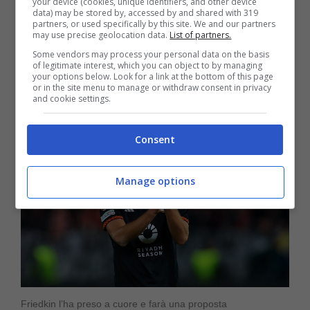
your device (cookies, unique identifiers, and other device
data) may be stored by, accessed by and shared with 319
un diritto di riscatto fissato a 11 che in base
partners, or used specifically by this site. We and our partners
may use precise geolocation data.
List of partners.
alle presenze poteva anche essere
Some vendors may process your personal data on the basis
of legitimate interest, which you can object to by managing
trasformato in obbligatorio.
your options below. Look for a link at the bottom of this page
or in the site menu to manage or withdraw consent in privacy
and cookie settings.
Consent
Manage options
Friedkin l’ha preso a cuore e farà una proposta