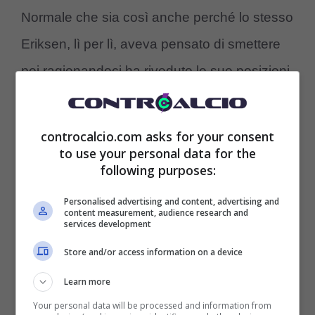
Normale che sia così anche perché lo stesso
Eriksen, lì per lì, aveva pensato di smettere
poi ragionandoci ha riveduto le sue posizioni
e ora non fa che giocare e segnare anche
dei bei gol e anche far segnare i compagni.
controcalcio.com asks for your consent
Insieme al papà Giovanni, alla mamma
to use your personal data for the
following purposes:
Tanja, alla fidanzata Martina e anche al
Personalised advertising and content, advertising and
procuratore Diego Tavano si confronterà e
content measurement, audience research and
services development
deciderà. Da non dimenticare che il cartellino
Store and/or access information on a device
di Bove è di proprietà della Roma, tanto che il
Learn more
giocatore era stato ceduto alla Fiorentina in
Your personal data will be processed and information from
prestito oneroso per 1,5 milioni di euro con