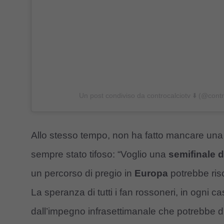
Un post condiviso da controcalciotv ⬇️ (@contr
Allo stesso tempo, non ha fatto mancare una 
sempre stato tifoso: “Voglio una
semifinale 
un percorso di pregio in
Europa
potrebbe ris
La speranza di tutti i fan rossoneri, in ogni 
dall’impegno infrasettimanale che potrebbe di