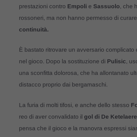
prestazioni contro
Empoli
e
Sassuolo
, che 
rossoneri, ma non hanno permesso di curare tu
continuità.
È bastato ritrovare un avversario complicato 
nel gioco. Dopo la sostituzione di
Pulisic
, us
una sconfitta dolorosa, che ha allontanato ulte
distacco proprio dai bergamaschi.
La furia di molti tifosi, e anche dello stesso
F
reo di aver convalidato il
gol di De Ketelaere
pensa che il gioco e la manovra espressi sian