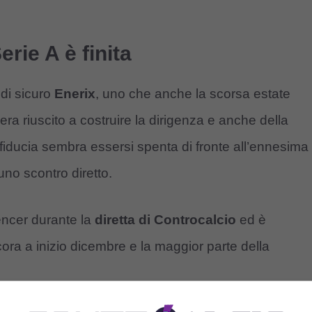
erie A è finita
 di sicuro
Enerix
, uno che anche la scorsa estate
era riuscito a costruire la dirigenza e anche della
 fiducia sembra essersi spenta di fronte all’ennesima
 uno scontro diretto.
uencer durante la
diretta di Controcalcio
ed è
ra a inizio dicembre e la maggior parte della