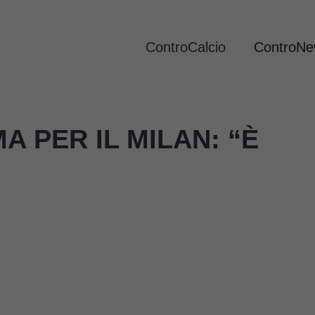
ControCalcio
ControN
A PER IL MILAN: “È