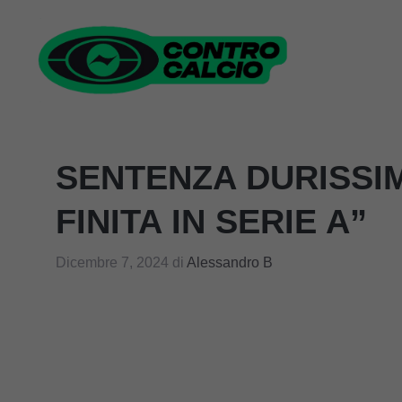
Vai
al
contenuto
SENTENZA DURISSIM
FINITA IN SERIE A”
Dicembre 7, 2024
di
Alessandro B