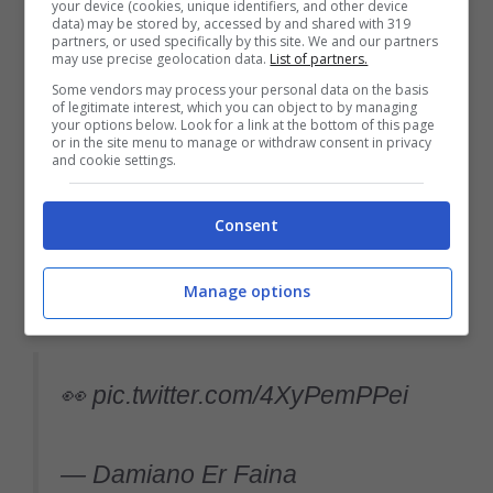
Giuntoli, di certo, ci proverà, cercando di
your device (cookies, unique identifiers, and other device
data) may be stored by, accessed by and shared with 319
partners, or used specifically by this site. We and our partners
raggranellare più risorse possibili attraverso
may use precise geolocation data.
List of partners.
cessioni pesanti, non soltanto quella di
Some vendors may process your personal data on the basis
of legitimate interest, which you can object to by managing
your options below. Look for a link at the bottom of this page
Vlahovic, che comunque, a un anno dalla
or in the site menu to manage or withdraw consent in privacy
and cookie settings.
scadenza, vedrà il valore del suo cartellino
un po’ ribassato. Ipotesi davvero suggestiva,
Consent
anche se presenta
delle evidenti difficoltà
Manage options
non solo economiche
.
👀
pic.twitter.com/4XyPemPPei
— Damiano Er Faina