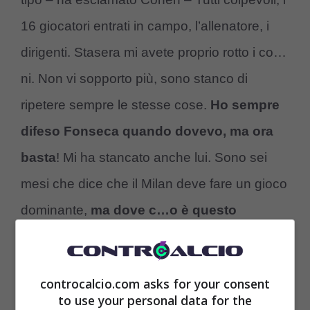
16 giocatori entrati in campo, l’allenatore, i
dirigenti. Stasera mi avete proprio rotto i co…
ni. Non vi sopporto più, sono stanco di
ripetere sempre le stesse cose.
Ho sempre
difeso Fonseca quando dovevo, ma ora
basta
! Mi ha stancato anche lui. Sono sei
mesi che dice che il Milan deve fare un gioco
dominante,
ma dove c…o è questo
gioco?
“.
controcalcio.com asks for your consent
to use your personal data for the