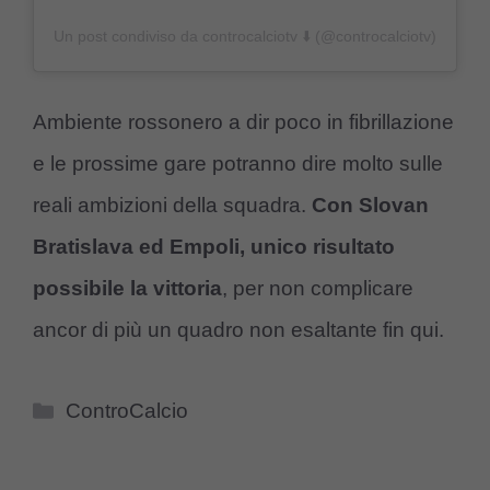
Un post condiviso da controcalciotv ⬇️ (@controcalciotv)
Ambiente rossonero a dir poco in fibrillazione
e le prossime gare potranno dire molto sulle
reali ambizioni della squadra.
Con Slovan
Bratislava ed Empoli, unico risultato
possibile la vittoria
, per non complicare
ancor di più un quadro non esaltante fin qui.
Categorie
ControCalcio