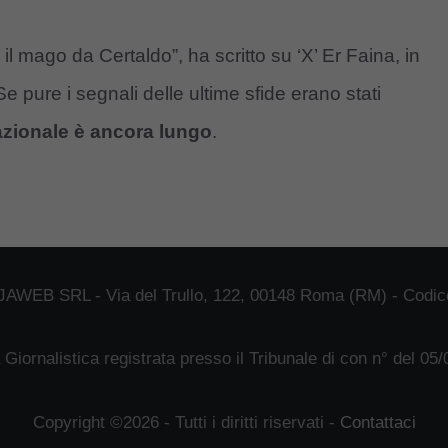
, il mago da Certaldo”, ha scritto su ‘X’ Er Faina, in
e pure i segnali delle ultime sfide erano stati
Nazionale è ancora lungo
.
JAWEB SRL - Via del Trullo, 122, 00148 Roma (RM) - Codice
 Giornalistica registrata presso il Tribunale di con n° del 05
Copyright ©2026 - Tutti i diritti riservati -
Contattaci