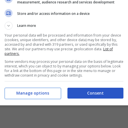
i queste, piuttosto feroce,
arriva da Damiano Er
measurement, audience research and services development
Store and/or access information on a device
Learn more
a Francia: cosa ha sbagliato
Your personal data will be processed and information from your device
(cookies, unique identifiers, and other device data) may be stored by,
accessed by and shared with 319 partners, or used specifically by this
site. We and our partners may use precise geolocation data.
List of
partners.
rande interesse, ovviamente, la partita del
Some vendors may process your personal data on the basis of legitimate
interest, which you can object to by managing your options below. Look
lla prova in generale espressa dagli azzurri.
for a link at the bottom of this page or in the site menu to manage or
withdraw consent in privacy and cookie settings.
Manage options
Consent