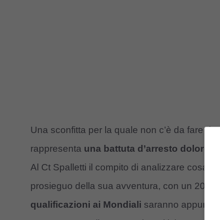
Una sconfitta per la quale non c’è da fare 
rappresenta
una battuta d’arresto dolorosa
Al Ct Spalletti il compito di analizzare cosa n
prosieguo della sua avventura, con un 2025 
qualificazioni ai Mondiali
saranno appuntament