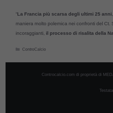
“
La Francia più scarsa degli ultimi 25 anni
maniera molto polemica nei confronti del Ct. S
incoraggianti,
il processo di risalita della 
Categorie
ControCalcio
Controcalcio.com di proprietà di MED
Testata