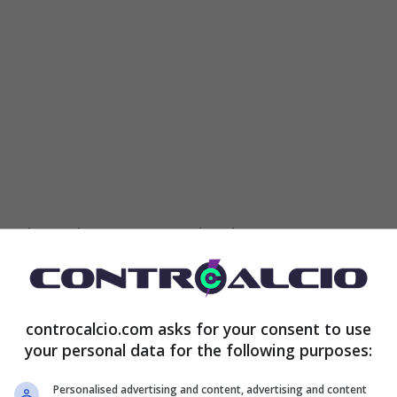
drammi, assolutamente, ma che sicuramente
 nelle proporzioni e nel modo in cui è maturata
.
on ha funzionato e trovare le contromisure per il
controcalcio.com asks for your consent to use
in cui
la Final Eight di Nations League e le
your personal data for the following purposes:
i da non fallire. Intanto, però, l’allenatore
Personalised advertising and content, advertising and content