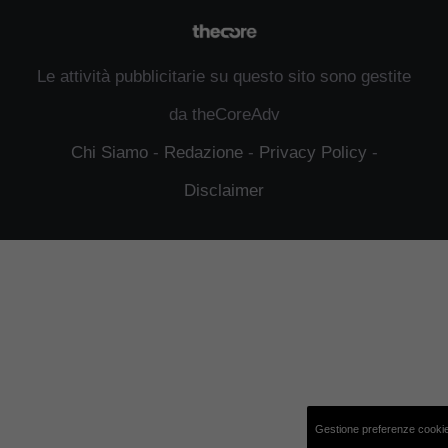
Le attività pubblicitarie su questo sito sono gestite
da theCoreAdv
Chi Siamo
-
Redazione
-
Privacy Policy
-
Disclaimer
Gestione preferenze cooki