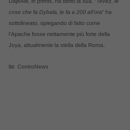
DajeAle, in primis, ha detto la sua. “
Tevez, le
cose che fa Dybala, le fa a 200 all’ora
” ha
sottolineato, spiegando di fatto come
l’Apache fosse nettamente più forte della
Joya, attualmente la stella della Roma.
Categorie
ControNews