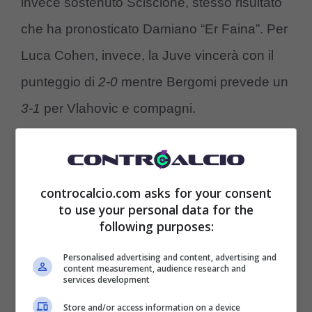
invece sostenuto Sciscione, stesso risultato
che ha pronosticato Damiano “Er Faina”. Per
Luca Cohen, invece, la Juve vincerà con il
punteggio di
2-0
mentre Bergomi prevede un
3-1
per Vlahovic e compagni.
controcalcio.com asks for your consent
to use your personal data for the
following purposes:
Personalised advertising and content, advertising and
content measurement, audience research and
services development
Store and/or access information on a device