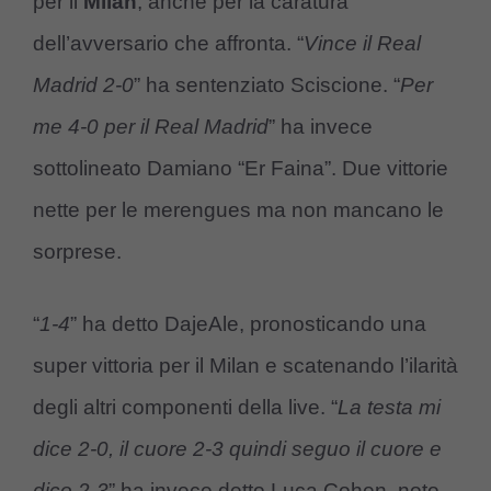
per il
Milan
, anche per la caratura
dell’avversario che affronta. “
Vince il Real
Madrid 2-0
” ha sentenziato Sciscione. “
Per
me 4-0 per il Real Madrid
” ha invece
sottolineato Damiano “Er Faina”. Due vittorie
nette per le merengues ma non mancano le
sorprese.
“
1-4
” ha detto DajeAle, pronosticando una
super vittoria per il Milan e scatenando l’ilarità
degli altri componenti della live. “
La testa mi
dice 2-0, il cuore 2-3 quindi seguo il cuore e
dico 2-3
” ha invece detto Luca Cohen, noto