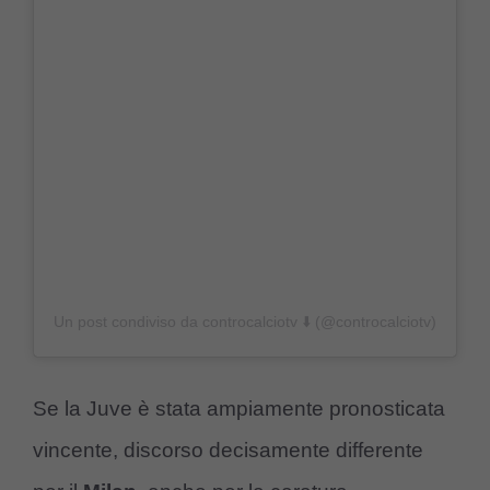
Un post condiviso da controcalciotv ⬇️ (@controcalciotv)
Se la Juve è stata ampiamente pronosticata
vincente, discorso decisamente differente