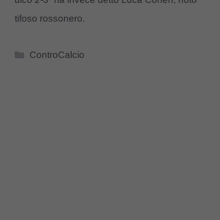
tifoso rossonero.
Categorie
ControCalcio