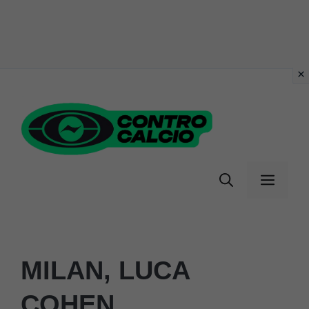
Vai
al
contenuto
Menu
MILAN, LUCA
COHEN