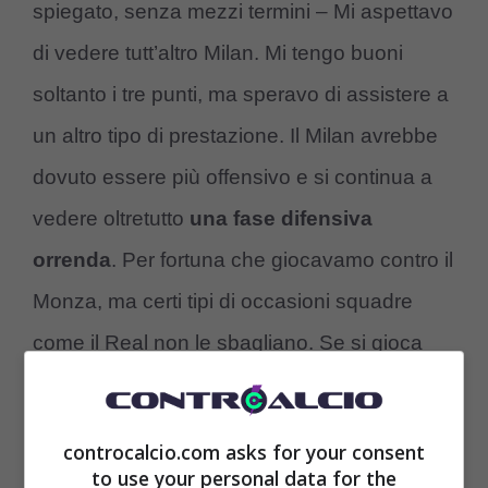
spiegato, senza mezzi termini – Mi aspettavo
di vedere tutt’altro Milan. Mi tengo buoni
soltanto i tre punti, ma speravo di assistere a
un altro tipo di prestazione. Il Milan avrebbe
dovuto essere più offensivo e si continua a
vedere oltretutto
una fase difensiva
orrenda
. Per fortuna che giocavamo contro il
Monza, ma certi tipi di occasioni squadre
come il Real non le sbagliano. Se si gioca
così,
a Madrid finisce sei a zero
“.
controcalcio.com asks for your consent
to use your personal data for the