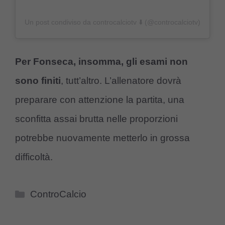
Un post condiviso da controcalciotv ⬇️ (@controcalciotv)
Per Fonseca, insomma, gli esami non
sono finiti
, tutt’altro. L’allenatore dovrà
preparare con attenzione la partita, una
sconfitta assai brutta nelle proporzioni
potrebbe nuovamente metterlo in grossa
difficoltà.
Categorie
ControCalcio