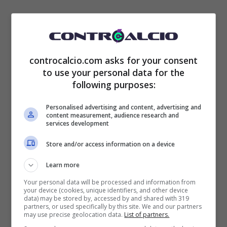
controcalcio.com asks for your consent
“Non ce la faccio più, ma tutto questo cos’è,
to use your personal data for the
uno scherzo? – ha spiegato – La Roma
following purposes:
deve richiamare immediatamente De
Personalised advertising and content, advertising and
content measurement, audience research and
Rossi
. E se non lo fa, vuol dire che
i
services development
Friedkin vogliono il male della Roma
. A
Store and/or access information on a device
questo punto devo pensare che siano della
Learn more
Lazio e che stiano facendo tutte le loro scelte
Your personal data will be processed and information from
your device (cookies, unique identifiers, and other device
per affossare la Roma”.
data) may be stored by, accessed by and shared with 319
partners, or used specifically by this site. We and our partners
may use precise geolocation data.
List of partners.