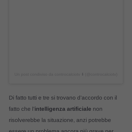
Un post condiviso da controcalciotv ⬇️ (@controcalciotv)
Di fatto tutti e tre si trovano d’accordo con il
fatto che l’
intelligenza artificiale
non
risolverebbe la situazione, anzi potrebbe
essere un problema ancora più grave per