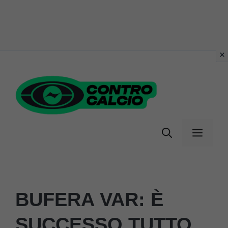
Vai
al
contenuto
Menu
BUFERA VAR: È
SUCCESSO TUTTO