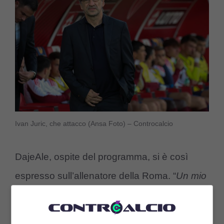
Ivan Juric, che attacco (Ansa Foto) – Controcalcio
DajeAle, ospite del programma, si è così
espresso sull’allenatore della Roma. “
Un mio
pensiero collegato a notizie che ho: secondo
me
non è in grado
, a livello proprio di