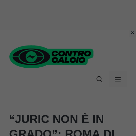
Vai
al
contenuto
Menu
“JURIC NON È IN
GRADO”: ROMA DI