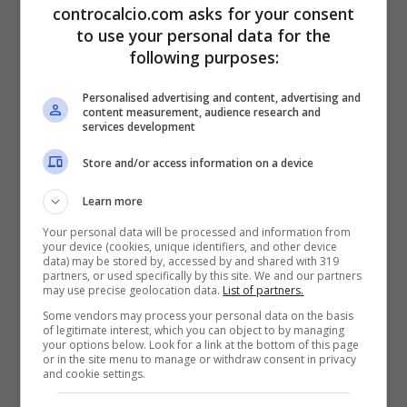
controcalcio.com asks for your consent
personalità. Non metto in discussione le sue
to use your personal data for the
doti sul campo, però a livello di gestione di
following purposes:
calciatori importanti secondo me non è
Personalised advertising and content, advertising and
content measurement, audience research and
adeguato al livello della Roma
“.
services development
Store and/or access information on a device
Learn more
Your personal data will be processed and information from
your device (cookies, unique identifiers, and other device
data) may be stored by, accessed by and shared with 319
partners, or used specifically by this site. We and our partners
may use precise geolocation data.
List of partners.
Some vendors may process your personal data on the basis
of legitimate interest, which you can object to by managing
your options below. Look for a link at the bottom of this page
or in the site menu to manage or withdraw consent in privacy
and cookie settings.