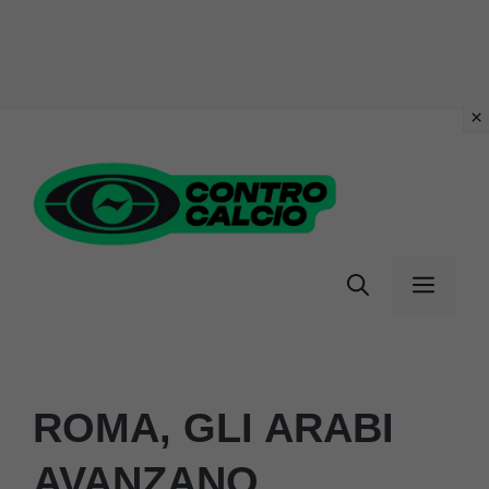
Vai
al
contenuto
Menu
ROMA, GLI ARABI
AVANZANO