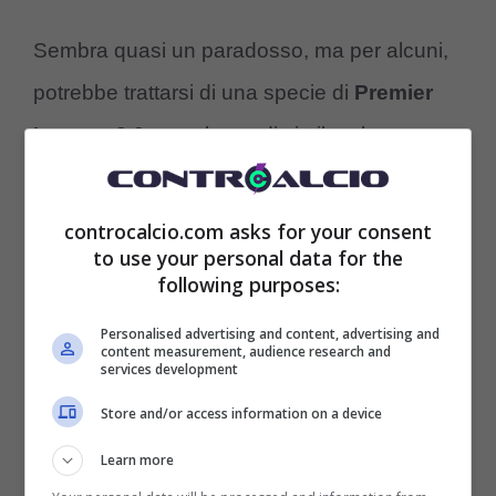
Sembra quasi un paradosso, ma per alcuni,
potrebbe trattarsi di una specie di
Premier
League 2.0
o qualcosa di simile, almeno
questo sembra essere il principio di
attrazione. Ed è in questo tipo di situazione
controcalcio.com asks for your consent
to use your personal data for the
che si andrebbe a collocare la Roma, per
following purposes:
non considerare che la recente operazione
Personalised advertising and content, advertising and
di acquisizione dei
Friedkin
nei confronti
content measurement, audience research and
services development
dell’Everton
sembra essere non tanto un
Store and/or access information on a device
diversificare gli interessi aziendali, quanto
Learn more
voler cambiare il mercato, e anche alla svelta