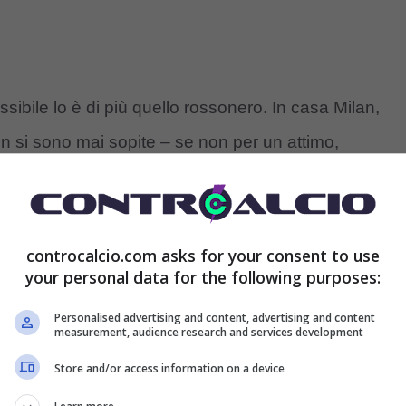
ssibile lo è di più quello rossonero. In casa Milan,
n si sono mai sopite – se non per un attimo,
 successi in fila – ma, anzi, sono aumentare
tro la Fiorentina.
controcalcio.com asks for your consent to use
urosamente e le prossime gare saranno decisive per
your personal data for the following purposes:
sto in classifica con 11 punti,
solo cinque in
Personalised advertising and content, advertising and content
measurement, audience research and services development
e dall’Inter seconda.
Store and/or access information on a device
a opzione al posto di Fonseca