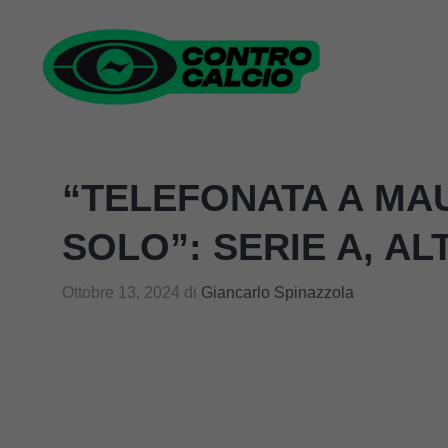
Vai
al
contenuto
“TELEFONATA A MAU
SOLO”: SERIE A, A
Ottobre 13, 2024
di
Giancarlo Spinazzola