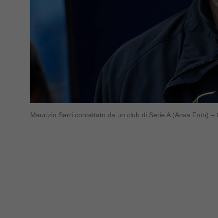
Maurizio Sarri contattato da un club di Serie A (Ansa Foto) –