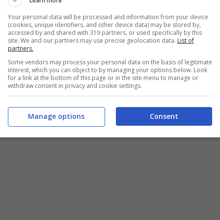
Learn more
Your personal data will be processed and information from your device
(cookies, unique identifiers, and other device data) may be stored by,
atica per i rossoneri che hanno fin qui raccolto tre
accessed by and shared with 319 partners, or used specifically by this
site. We and our partners may use precise geolocation data.
List of
on 15 reti all’attivo e nove al passivo. E nello scontro
partners.
Some vendors may process your personal data on the basis of legitimate
tata in un match dominato.
interest, which you can object to by managing your options below. Look
for a link at the bottom of this page or in the site menu to manage or
withdraw consent in privacy and cookie settings.
Manage options
Consent