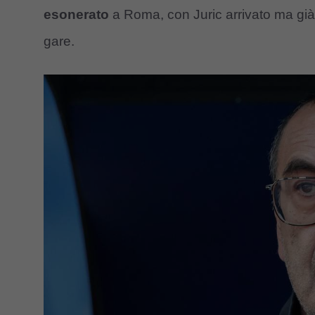
esonerato
a Roma, con Juric arrivato ma già a
gare.