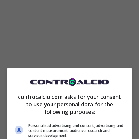
La traduzione è che
Ghisolfi
e la squadra
controcalcio.com asks for your consent
to use your personal data for the
avrebbero fatto capire a Friedkin che con De
following purposes:
Rossi non c’era nulla di male che andasse
Personalised advertising and content, advertising and
anzi c’era un rapporto diretto, franco e
content measurement, audience research and
services development