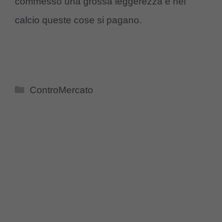
commesso una grossa leggerezza e nel
calcio queste cose si pagano.
Categorie
ControMercato