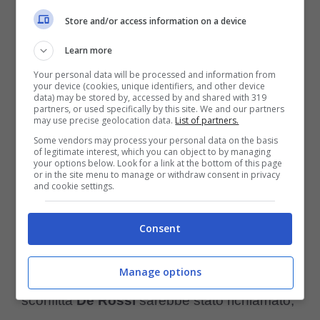
positivo, tanto che i giocatori non hanno
Store and/or access information on a device
compreso i motivi dell’addio e dell’esonero
Learn more
così istantaneo. La verità è che Juric,
Your personal data will be processed and information from
your device (cookies, unique identifiers, and other device
nonostante sia appena arrivato non ha
data) may be stored by, accessed by and shared with 319
partners, or used specifically by this site. We and our partners
convinto pienamente e la proprietà se ne
may use precise geolocation data.
List of partners.
Some vendors may process your personal data on the basis
sarebbe pentita. Solo che ora non è così
of legitimate interest, which you can object to by managing
your options below. Look for a link at the bottom of this page
facile.
or in the site menu to manage or withdraw consent in privacy
and cookie settings.
Anche per questo prima della sfida col
Consent
Monza di era pensato di arrivare a una
Manage options
specie di ultimatum, tanto che con una
sconfitta
De Rossi
sarebbe stato richiamato,