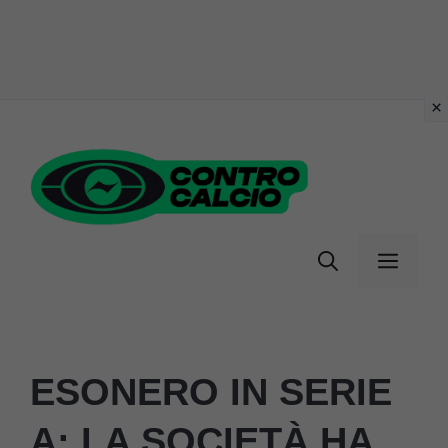
Vai
al
contenuto
Menu
ESONERO IN SERIE
A: LA SOCIETÀ HA