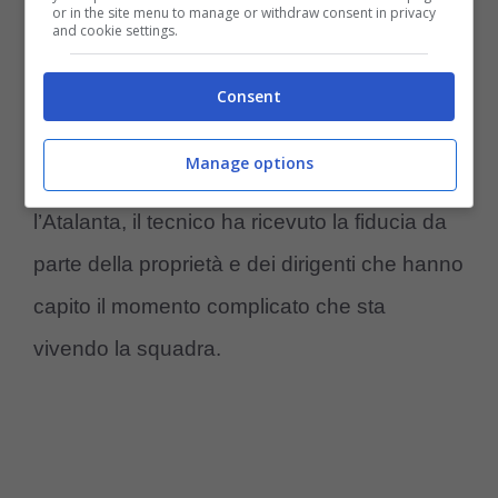
or in the site menu to manage or withdraw consent in privacy
and cookie settings.
Secondo le ultime indiscrezioni riportate da
Sportmediaset
, la società ha confermato
Consent
sulla panchina del Genoa Gilardino
.
Manage options
Nonostante il 5-1 di Bergamo contro
l’Atalanta, il tecnico ha ricevuto la fiducia da
parte della proprietà e dei dirigenti che hanno
capito il momento complicato che sta
vivendo la squadra.