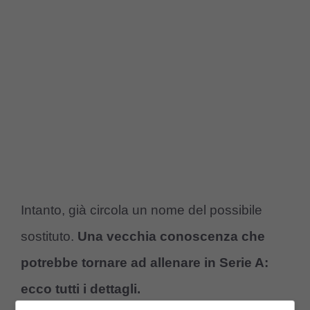
Intanto, già circola un nome del possibile
sostituto.
Una vecchia conoscenza che
potrebbe tornare ad allenare in Serie A:
ecco tutti i dettagli.