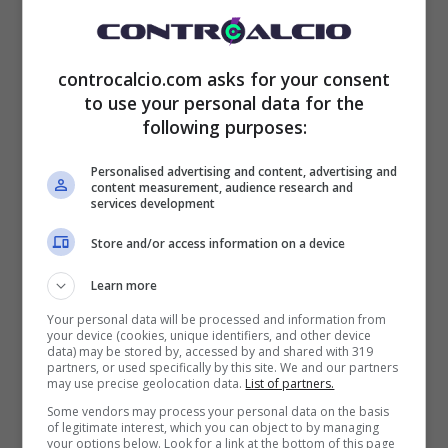
controcalcio.com asks for your consent
to use your personal data for the
following purposes:
Personalised advertising and content, advertising and
content measurement, audience research and
services development
Store and/or access information on a device
Learn more
Igor Tudor possibile sostituto di Gilardino al Genoa? (la
Your personal data will be processed and information from
your device (cookies, unique identifiers, and other device
presse foto) – controcalcio.com
data) may be stored by, accessed by and shared with 319
partners, or used specifically by this site. We and our partners
may use precise geolocation data.
List of partners.
Esonero Gilardino Genoa: la
Some vendors may process your personal data on the basis
of legitimate interest, which you can object to by managing
decisione del club
your options below. Look for a link at the bottom of this page