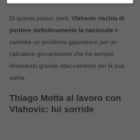
Di questo passo, però,
Vlahovic
rischia di
perdere definitivamente la nazionale
e
sarebbe un problema gigantesco per un
calciatore giovanissimo che ha sempre
dimostrato grande attaccamento per la sua
patria.
Thiago Motta al lavoro con
Vlahovic: lui sorride