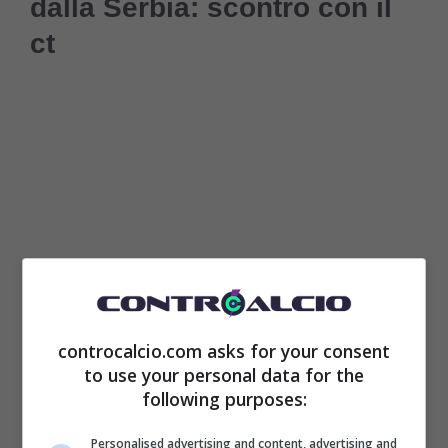
dalla Serbia: scontro con il
ct
controcalcio.com asks for your consent
Dusan Vlahovic non è stato convocato
to use your personal data for the
following purposes:
dalla Serbia
per le prossime partite di
Nations League.
Difficile immaginare che
Personalised advertising and content, advertising and