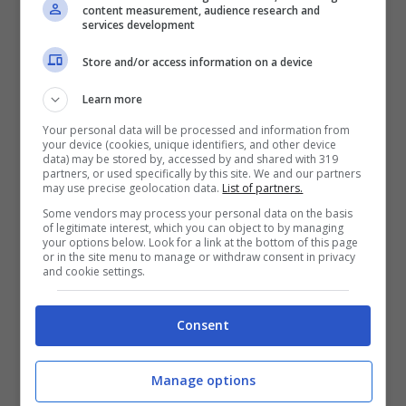
content measurement, audience research and
services development
sia per scelta tecnica, visto che nelle ultime
due settimane ha ampiamente dimostrato di
Store and/or access information on a device
essere in forma e di poter fare benissimo in
Learn more
ogni situazione.
Your personal data will be processed and information from
your device (cookies, unique identifiers, and other device
data) may be stored by, accessed by and shared with 319
partners, or used specifically by this site. We and our partners
may use precise geolocation data.
List of partners.
E allora
anche per la Serbia c’è un
Some vendors may process your personal data on the basis
problema Vlahovic
da risolvere. Secondo
of legitimate interest, which you can object to by managing
your options below. Look for a link at the bottom of this page
or in the site menu to manage or withdraw consent in privacy
quanto riferisce
Tuttosport,
è possibile che
and cookie settings.
sia una
ripicca
del ct serbo Dragan
Consent
Stojkovic
dopo che Vlahovic aveva
rinunciato alla chiamata di settembre per
Manage options
problemi familiari.