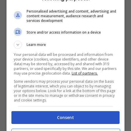
a provarci, riguardo il ritorno in squadra di
Personalised advertising and content, advertising and
content measurement, audience research and
Hakimi.
Legatissimo ai nerazzurri, l’esterno
services development
marocchino potrebbe valutare l’idea di
Store and/or access information on a device
tornare a vivere a Milano, in una realtà che
Learn more
conosce benissimo, nonostante il singolo
Your personal data will be processed and information from
your device (cookies, unique identifiers, and other device
anno vissuto in nerazzurro.
Questo, sarà
data) may be stored by, accessed by and shared with 319
partners, or used specifically by this site. We and our partners
may use precise geolocation data.
List of partners.
possibile in ogni caso, solo di fronte ad
Some vendors may process your personal data on the basis
un’importante cessione. Non solo quella di
of legitimate interest, which you can object to by managing
your options below. Look for a link at the bottom of this page
or in the site menu to manage or withdraw consent in privacy
Dumfries
, che quasi sicuramente andrà a
and cookie settings.
consumarsi, con destinazione al Chelsea.
Consent
Ma
perdere anche un altro giocatore, a
quel punto, obbligherebbe l’Inter a fare