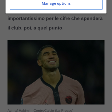
Manage options
mercato, un calciomercato che sarà
importantissimo per le cifre che spenderà
il club, poi, a quel punto
.
Achraf Hakimi – ControCalcio (La Presse)