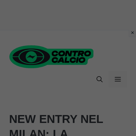
Vai
al
contenuto
Menu
NEW ENTRY NEL
MILAN: LA