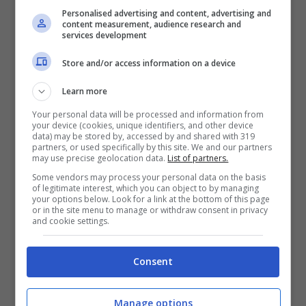
Personalised advertising and content, advertising and
cedere Samuel Chukwueze
, uno de pezzi
content measurement, audience research and
services development
pregiati della scorsa estate di trasferimenti.
Store and/or access information on a device
Fino a questo momento, però, il nigeriano ha
Learn more
deluso ogni sorta di aspettative, non
Your personal data will be processed and information from
dimostrandosi essere all’altezza della
your device (cookies, unique identifiers, and other device
data) may be stored by, accessed by and shared with 319
situazione. Per questo motivo il
Diavolo
e
partners, or used specifically by this site. We and our partners
may use precise geolocation data.
List of partners.
Fonseca
sarebbero pronti a farne a meno,
Some vendors may process your personal data on the basis
of legitimate interest, which you can object to by managing
con
Chukwueze che potrebbe tornare in
your options below. Look for a link at the bottom of this page
or in the site menu to manage or withdraw consent in privacy
and cookie settings.
Spagna per circa 25 milioni di euro. Su di
lui si è infatti registrato l’interesse
Consent
dell’Atletico Madrid.
Manage options