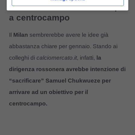
La cessione sblocca il colpo
a centrocampo
Il
Milan
sembrerebbe avere le idee già
abbastanza chiare per gennaio. Stando ai
colleghi di
calciomercato.it
, infatti,
la
dirigenza rossonera avrebbe intenzione di
“sacrificare” Samuel Chukwueze per
arrivare ad un obiettivo per il
centrocampo.