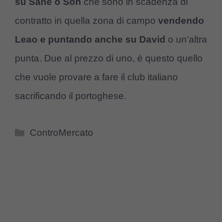
su Sane o Son
che sono in scadenza di
contratto in quella zona di campo
vendendo
Leao e puntando anche su David
o un’altra
punta. Due al prezzo di uno, è questo quello
che vuole provare a fare il club italiano
sacrificando il portoghese.
Categorie
ControMercato