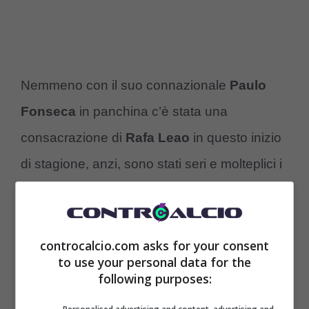
Nemmeno con il suo connazionale
Paulo
Fonseca
in panchina c’è stata una
consacrazione di
Rafa Leao
in questo inizio
di stagione, anzi, sono stati seri e molteplici i
problemi tra le parti con continue liti e
manifestazioni di disaccordo anche in diretta
tv del giocatore nei confronti del nuovo
controcalcio.com asks for your consent
to use your personal data for the
allenatore.
following purposes: