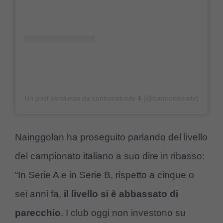
Un post condiviso da controcalciotv ⬇️ (@controcalciotv)
Nainggolan ha proseguito parlando del livello
del campionato italiano a suo dire in ribasso:
“In Serie A e in Serie B, rispetto a cinque o
sei anni fa,
il livello si è abbassato di
parecchio
. I club oggi non investono su