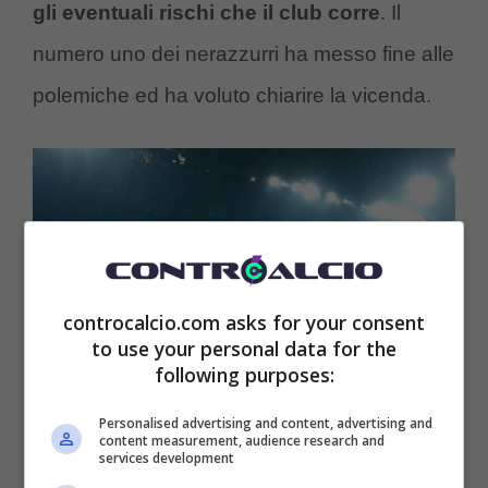
gli eventuali rischi che il club corre
. Il
numero uno dei nerazzurri ha messo fine alle
polemiche ed ha voluto chiarire la vicenda.
controcalcio.com asks for your consent
to use your personal data for the
following purposes:
Personalised advertising and content, advertising and
content measurement, audience research and
stadio san siro durante inter stella rossa di champions league
services development