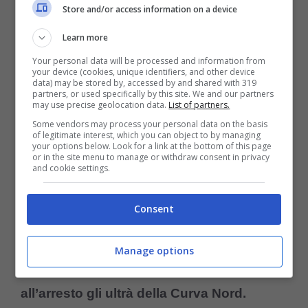
(la presse foto) – controcalcio.com
Store and/or access information on a device
Learn more
Intervista Marotta: ecco la
Your personal data will be processed and information from
posizione dell’Inter
your device (cookies, unique identifiers, and other device
data) may be stored by, accessed by and shared with 319
partners, or used specifically by this site. We and our partners
sull’inchiesta ultrà, il
may use precise geolocation data.
List of partners.
presidente ha lanciato un
Some vendors may process your personal data on the basis
of legitimate interest, which you can object to by managing
messaggio ai tifosi
your options below. Look for a link at the bottom of this page
or in the site menu to manage or withdraw consent in privacy
and cookie settings.
Nel pre partita della sfida di Champions
Consent
League,
Inter Stella Rossa, il presidente
dei nerazzurri Beppe Marotta
ha fatto il
Manage options
punto riguardo l’indagine che ha portato
all’arresto gli ultrà della Curva Nord.