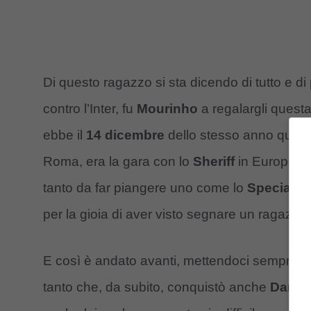
Di questo ragazzo si sta dicendo di tutto e di 
contro l’Inter, fu
Mourinho
a regalargli quest
ebbe il
14 dicembre
dello stesso anno quando
Roma, era la gara con lo
Sheriff
in Europa Le
tanto da far piangere uno come lo
Special O
per la gioia di aver visto segnare un ragazzi
E così è andato avanti, mettendoci sempre c
tanto che, da subito, conquistò anche
Daniel