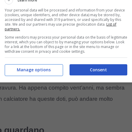
Learn more
re l’emozione e la voglia di strafare, toccando il
Your personal data will be processed and information from your device
on cadere rovinosamente per terra. E quindi l’ha
(cookies, unique identifiers, and other device data) may be stored by,
accessed by and shared with 319 partners, or used specifically by this
tto contro la
Juventus
, dandogli la maglia da
site. We and our partners may use precise geolocation data.
List of
partners.
ha saputo il giorno stesso della gara. E
Niccolò
l’ha
Some vendors may process your personal data on the basis of legitimate
interest, which you can object to by managing your options below. Look
for a link at the bottom of this page or in the site menu to manage or
withdraw consent in privacy and cookie settings.
se stesso in
Niccolò
, tanto che, in campo e
Manage options
Consent
lto:
serio, consapevole e mai fuori posto
, perfino
 bravura. Ha appena compito vent’anni, ma sembra
 calciatore ha queste doti, può andare molto
 lo guardano