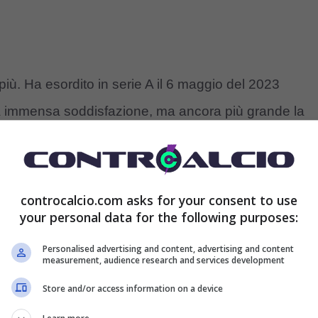
più. Ha esordito in serie A il 6 maggio del 2023
a immensa soddisfazione, ma ancora più grande la
 realizzò il suo primo gol con la maglia della
ague e fece talmente emozionare tutti quel giorno,
ne
che, a fine gara, non riuscì a trattenere le lacrime
controcalcio.com asks for your consent to use
your personal data for the following purposes:
no come Niccolò.
Personalised advertising and content, advertising and content
measurement, audience research and services development
uore, impegno e passione. Mai una volta di meno,
Store and/or access information on a device
e De Rossi
che, essendo stato giovane romanista