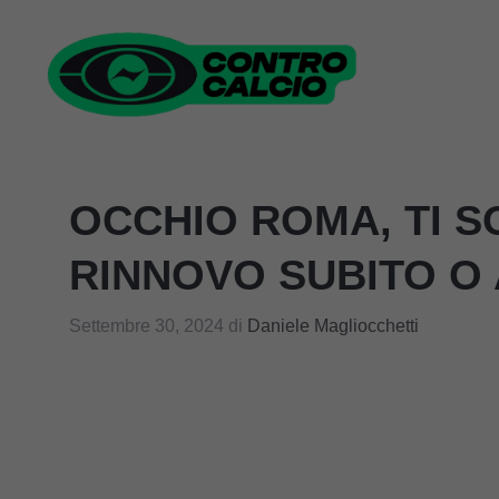
Vai
al
contenuto
OCCHIO ROMA, TI S
RINNOVO SUBITO O 
Settembre 30, 2024
di
Daniele Magliocchetti