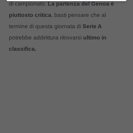
di campionato.
La partenza del Genoa è
piuttosto critica
, basti pensare che al
termine di questa giornata di
Serie A
potrebbe addirittura ritrovarsi
ultimo in
classifica.