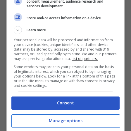
content measurement, audience research and
services development
concreta sul campo, che se non dovesse
Store and/or access information on a device
arrivare implicherebbe l’
esonero dell’ex
Learn more
giocatore
. Se così dovesse andare a finire,
Your personal data will be processed and information from
non è da escludere che il
Grifone
possa
your device (cookies, unique identifiers, and other device
data) may be stored by, accessed by and shared with 319
partners, or used specifically by this site. We and our partners
accogliere l’invito di Klinsmann
may use precise geolocation data.
List of partners.
valutandolo come possibile nuovo
Some vendors may process your personal data on the basis
of legitimate interest, which you can object to by managing
your options below. Look for a link at the bottom of this page
allenatore.
or in the site menu to manage or withdraw consent in privacy
and cookie settings.
Klinsmann per ripartire dopo
Consent
un inizio complicato
Manage options
4 gol fatti, 10 subiti e 3 sconfitte nelle ultime 4