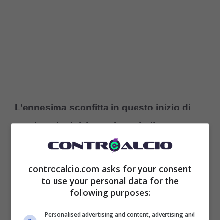
L’ennesima sconfitta in questo inizio di
stagione ha iniziato a far traballare
seriamente la posizione di Alberto
Gilardino
, che nel post partita di
Genoa-
controcalcio.com asks for your consent
to use your personal data for the
Juventus
si è assunto tutte le responsabilità
following purposes:
del caso. Questo potrebbe non bastare,
Personalised advertising and content, advertising and
perché c’è bisogno almeno di una risposta