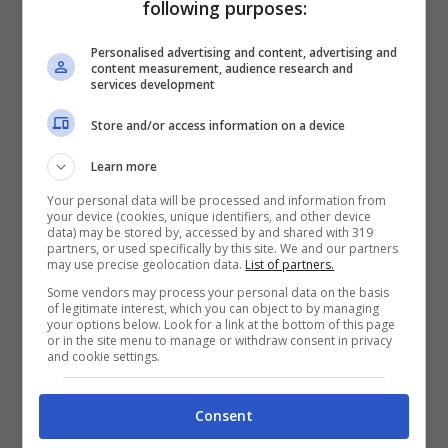
following purposes:
futuro.
Personalised advertising and content, advertising and
content measurement, audience research and
services development
Secondo quanto riferisce
calciomercato.com,
Store and/or access information on a device
ora
il Milan può focalizzarsi su questo
Learn more
concetto di gioco
e renderlo quello
Your personal data will be processed and information from
principale per le prossime partite. La
your device (cookies, unique identifiers, and other device
data) may be stored by, accessed by and shared with 319
partners, or used specifically by this site. We and our partners
prestazione di Morata e Abraham è stata
may use precise geolocation data.
List of partners.
eccezionale e lo stesso si può dire dei due
Some vendors may process your personal data on the basis
of legitimate interest, which you can object to by managing
your options below. Look for a link at the bottom of this page
centrocampisti schierati:
Fofana
e
or in the site menu to manage or withdraw consent in privacy
and cookie settings.
Rejinders.
Consent
E a farne le spese può essere proprio