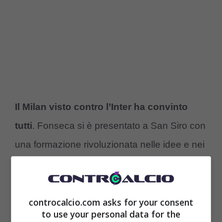
Il Milan visto contro l’Inter ha convinto
tutti
. Fonseca si è presentato a San Siro con
una formazione rivoluzionata nelle idee e nei
principi di gioco, con la doppia punta –
Abraham
con
Morata
a supporto – che ha
preso alla sprovvista Simone Inzaghi e tutta
controcalcio.com asks for your consent
to use your personal data for the
l’Inter e ha trovato la chiave per far bene in