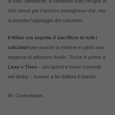
di tutto l’ambiente: è cambiato tutto nel giro di
100 minuti per il tecnico portoghese che, ora,
si aspetta l’appoggio dei calciatori.
Il Milan ora aspetta il sacrificio di tutti i
calciatori
per riuscire a mettere in piedi una
stagione di altissimo livello. Tocca in primis a
Leao
e
Theo
– più spenti e meno coinvolti
nel derby – tornare a far brillare il talento.
Categorie
ControNews